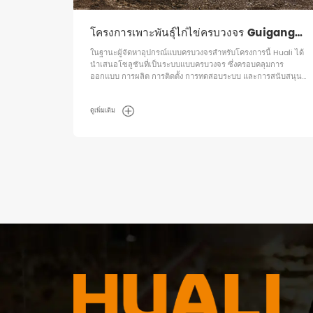
โครงการเพาะพันธุ์ไก่ไข่ครบวงจร Guigang
Tongfa จำนวน 3.6 ล้านตัว
ในฐานะผู้จัดหาอุปกรณ์แบบครบวงจรสำหรับโครงการนี้ Huali ได้
นำเสนอโซลูชันที่เป็นระบบแบบครบวงจร ซึ่งครอบคลุมการ
ออกแบบ การผลิต การติดตั้ง การทดสอบระบบ และการสนับสนุน
การดำเนินงาน
ดูเพิ่มเติม