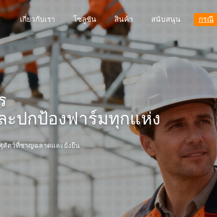
เกี่ยวกับเรา
โซลูชัน
สินค้า
สนับสนุน
กรณี
ร
และปกป้องฟาร์มทุกแห่ง
สัตว์ที่ชาญฉลาดและยั่งยืน